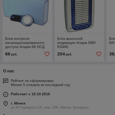
Блок контроля
Блок выносной
Бл
несанкционированного
индикации Аларм БВИ
БИ
доступа Аларм БК НСД
RS485
66
204
39
руб.
руб.
О нас
Рейтинг не сформирован
Менее 5 отзывов за последний год
Работает с 10.10.2016
г. Минск
ул.М.Горецкого,14, ком. 206, Минск, Беларусь