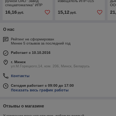
ручной ОАО "Завод
извещатель ИПР-015
ды
спецавтоматика" ИПР
ОО
АС-05М1
212
16,16
15,12
21
руб.
руб.
Кро
О нас
Рейтинг не сформирован
Менее 5 отзывов за последний год
Работает с 10.10.2016
г. Минск
ул.М.Горецкого,14, ком. 206, Минск, Беларусь
Контакты
Сегодня работает с 09:00 до 17:00
Показать весь график работы
Отзывы о магазине
У компании пока нет отзывов, добавьте первый