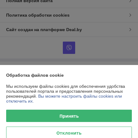
Полная версия сайта
Политика обработки cookies
Сайт создан на платформе Deal.by
Информация для покупателя
Обработка файлов cookie
Юридическое лицо:
ООО "Кроу Секьюрити"
220018 г. Минск, ул. М.Горецкого,14, ком. 206
Мы используем файлы cookies для обеспечения удобства
пользователей портала и предоставления персональных
Регистрационный номер ЕГР: 691580698
рекомендаций.
Вы можете настроить файлы cookies или
отключить их.
УНП: 691580698
Регистрационный орган: Минский районный исполнительный комитет
Принять
Дата регистрации компании: 27.05.2013
Отклонить
Местонахождение книги жалоб и предложений: 220018 г.Минск, ул.