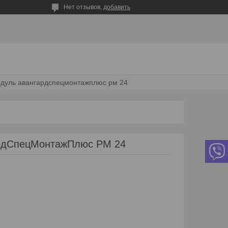
Нет отзывов,
добавить
дуль авангардспецмонтажплюс рм 24
рдСпецМонтажПлюс РМ 24