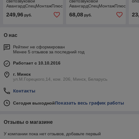
светозвуковой
светозвуковой
оп
АвангардСпецМонтажПлюс
АвангардСпецМонтажПлюс
АСТО-12С/1-ВЗ
АСТО-12С/1
249,96
68,08
23
руб.
руб.
О нас
Рейтинг не сформирован
Менее 5 отзывов за последний год
Работает с 10.10.2016
г. Минск
ул.М.Горецкого,14, ком. 206, Минск, Беларусь
Контакты
Показать весь график работы
Сегодня выходной
Отзывы о магазине
У компании пока нет отзывов, добавьте первый