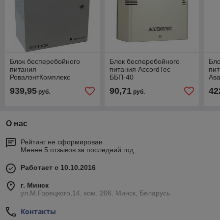
Блок бесперебойного
Блок бесперебойного
Бло
питания
питания AccordTec
пи
РовалэнтКомплекс
ББП-40
Ав
ББП-10/24
ИРП
939,95
90,71
42
руб.
руб.
О нас
Рейтинг не сформирован
Менее 5 отзывов за последний год
Работает с 10.10.2016
г. Минск
ул.М.Горецкого,14, ком. 206, Минск, Беларусь
Контакты