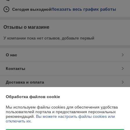
Показать весь график работы
Сегодня выходной
Отзывы о магазине
У компании пока нет отзывов, добавьте первый
О нас
Контакты
Доставка и оплата
График работы
Обработка файлов cookie
Мы используем файлы cookies для обеспечения удобства
Полная версия сайта
пользователей портала и предоставления персональных
рекомендаций.
Вы можете настроить файлы cookies или
отключить их.
Политика обработки cookies