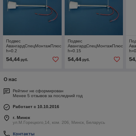
Подвес
Подвес
По
АвангардСпецМонтажПлюс
АвангардСпецМонтажПлюс
Ав
h=0.2
h=0.15
h=0
54,44
54,44
54
руб.
руб.
О нас
Рейтинг не сформирован
Менее 5 отзывов за последний год
Работает с 10.10.2016
г. Минск
ул.М.Горецкого,14, ком. 206, Минск, Беларусь
Контакты